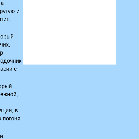
На
ругую и
тит.
торый
чих,
ор
лодочник
ласии с
торый
режной,
ации, в
о погоня
ми