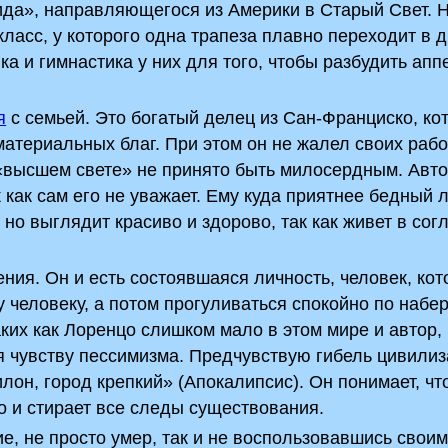
ида», направляющегося из Америки в Старый Свет. 
ласс, у которого одна трапеза плавно переходит в д
а и гимнастика у них для того, чтобы разбудить аппе
я
с семьей. Это богатый делец из Сан-Франциско, ко
атериальных благ. При этом он не жалел своих рабо
 «высшем свете» не принято быть милосердным. Авт
 как сам его не уважает. Ему куда приятнее бедный 
 но выглядит красиво и здорово, так как живет в сог
ения. Он и есть состоявшаяся личность, человек, ко
у человеку, а потом прогуливаться спокойно по набе
ких как Лоренцо слишком мало в этом мире и автор,
я чувству пессимизма. Предчувствую гибель цивилиз
лон, город крепкий» (Апокалипсис). Он понимает, чт
но и стирает все следы существования.
е, не просто умер, так и не воспользовавшись свои