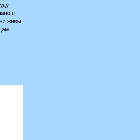
будут
зано с
они живы
щам.