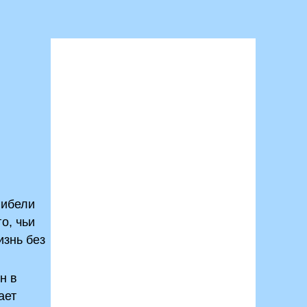
гибели
о, чьи
изнь без
н в
ает