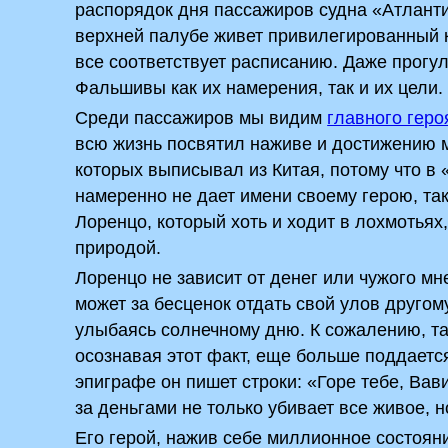
распорядок дня пассажиров судна «Атлант
верхней палубе живет привилегированный к
все соответствует расписанию. Даже прогулк
Фальшивы как их намерения, так и их цели.
Среди пассажиров мы видим
главного геро
всю жизнь посвятил наживе и достижению м
которых выписывал из Китая, потому что в
намеренно не дает имени своему герою, так
Лоренцо, который хоть и ходит в лохмотьях,
природой.
Лоренцо не зависит от денег или чужого мн
может за бесценок отдать свой улов другом
улыбаясь солнечному дню. К сожалению, та
осознавая этот факт, еще больше поддаетс
эпиграфе он пишет строки: «Горе тебе, Вави
за деньгами не только убивает все живое, 
Его герой, нажив себе миллионное состояни