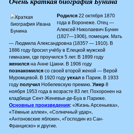
Очень краткая биография Бунина
Родился
22 октября 1870
года в Воронеже. Отец —
Алексей Николаевич Бунин
(1827—1906), помещик. Мать
— Людмила Александровна (1835? — 1910). В
1886 году бросил учёбу в Елецкой мужской
гимназии, где проучился 5 лет. В 1899 году
женился
на Анне Цакни. В 1906 году
познакомился
со своей второй женой — Верой
Муромцевой. В 1920 году
уехал
в Париж. В 1933
году
получил
Нобелевскую премию.
Умер
8
ноября 1953 года в возрасте 83 лет. Похоронен на
кладбище Сент-Женевье-де-Буа в Париже.
Основные произведения
:
«Жизнь Арсеньева»,
«Тёмные аллеи», «Солнечный удар»,
«Антоновские яблоки», «Господин из Сан-
Франциско» и другие.