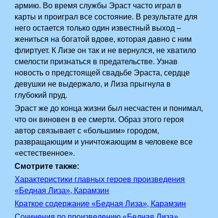
армию. Во время службы Эраст часто играл в
карты и проиграл все состояние. В результате для
него остается только один известный выход –
жениться на богатой вдове, которая давно с ним
флиртует. К Лизе он так и не вернулся, не хватило
смелости признаться в предательстве. Узнав
новость о предстоящей свадьбе Эраста, сердце
девушки не выдержало, и Лиза прыгнула в
глубокий пруд.
Эраст же до конца жизни был несчастен и понимал,
что он виновен в ее смерти. Образ этого героя
автор связывает с «большим» городом,
развращающим и уничтожающим в человеке все
«естественное».
Смотрите также:
Характеристики главных героев произведения
«Бедная Лиза», Карамзин
Краткое содержание «Бедная Лиза», Карамзин
Сочинения по произведению «Бедная Лиза»,