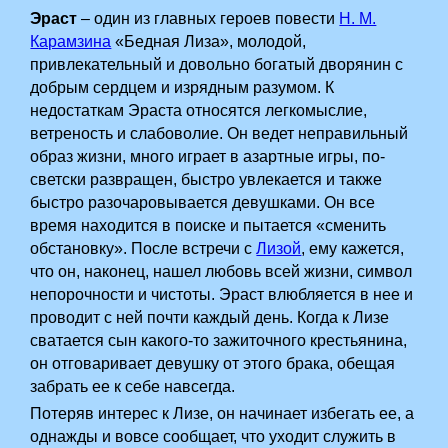
Эраст
– один из главных героев повести
Н. М.
Карамзина
«Бедная Лиза», молодой,
привлекательный и довольно богатый дворянин с
добрым сердцем и изрядным разумом. К
недостаткам Эраста относятся легкомыслие,
ветреность и слабоволие. Он ведет неправильный
образ жизни, много играет в азартные игры, по-
светски развращен, быстро увлекается и также
быстро разочаровывается девушками. Он все
время находится в поиске и пытается «сменить
обстановку». После встречи с
Лизой
, ему кажется,
что он, наконец, нашел любовь всей жизни, символ
непорочности и чистоты. Эраст влюбляется в нее и
проводит с ней почти каждый день. Когда к Лизе
сватается сын какого-то зажиточного крестьянина,
он отговаривает девушку от этого брака, обещая
забрать ее к себе навсегда.
Потеряв интерес к Лизе, он начинает избегать ее, а
однажды и вовсе сообщает, что уходит служить в