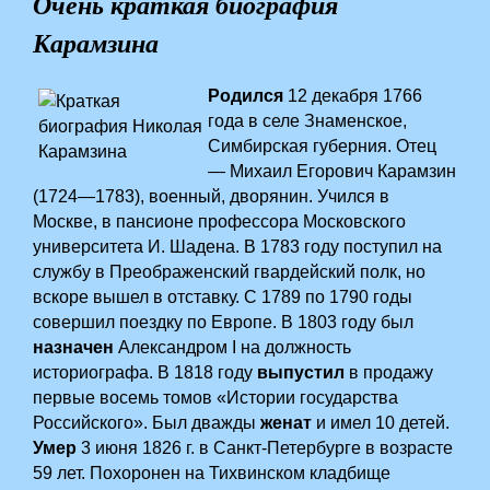
Очень краткая биография
Карамзина
Родился
12 декабря 1766
года в селе Знаменское,
Симбирская губерния. Отец
— Михаил Егорович Карамзин
(1724—1783), военный, дворянин. Учился в
Москве, в пансионе профессора Московского
университета И. Шадена. В 1783 году поступил на
службу в Преображенский гвардейский полк, но
вскоре вышел в отставку. С 1789 по 1790 годы
совершил поездку по Европе. В 1803 году был
назначен
Александром I на должность
историографа. В 1818 году
выпустил
в продажу
первые восемь томов «Истории государства
Российского». Был дважды
женат
и имел 10 детей.
Умер
3 июня 1826 г. в Санкт-Петербурге в возрасте
59 лет. Похоронен на Тихвинском кладбище