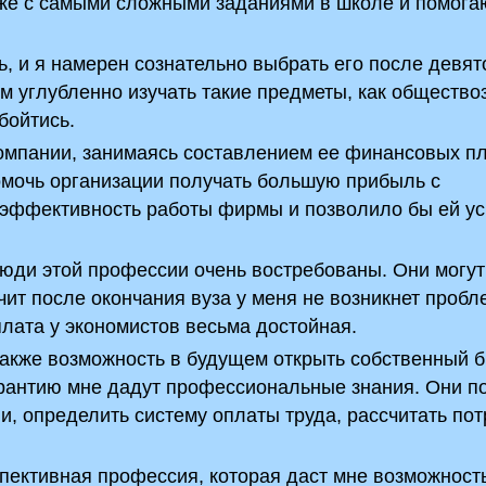
же с самыми сложными заданиями в школе и помога
, и я намерен сознательно выбрать его после девят
м углубленно изучать такие предметы, как общество
бойтись.
компании, занимаясь составлением ее финансовых п
омочь организации получать большую прибыль с
 эффективность работы фирмы и позволило бы ей у
 Люди этой профессии очень востребованы. Они могут
ит после окончания вуза у меня не возникнет пробл
плата у экономистов весьма достойная.
акже возможность в будущем открыть собственный б
арантию мне дадут профессиональные знания. Они п
и, определить систему оплаты труда, рассчитать по
пективная профессия, которая даст мне возможност