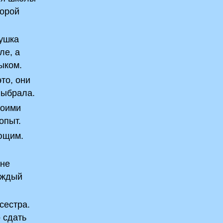
порой
бушка
ле, а
ыком.
то, они
выбрала.
воими
опыт.
ающим.
мне
каждый
сестра.
 сдать