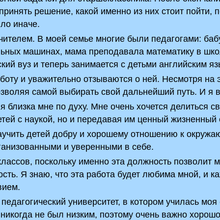
принять решение, какой именно из них стоит пойти, 
ло иначе.
 учителем. В моей семье многие были педагогами: ба
льных машинах, мама преподавала математику в шко
кий вуз и теперь занимается с детьми английским яз
оту и уважительно отзываются о ней. Несмотря на э
озволяя самой выбирать свой дальнейший путь. И я 
ия близка мне по духу. Мне очень хочется делиться с
етей с наукой, но и передавая им ценный жизненный 
 научить детей добру и хорошему отношению к окруж
рганизованными и уверенными в себе.
лассов, поскольку именно эта должность позволит 
сть. Я знаю, что эта работа будет любима мной, и 
вием.
 педагогический университет, в котором училась моя 
никогда не был низким, поэтому очень важно хорошо