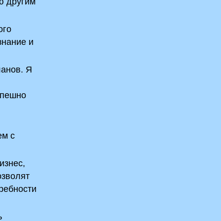
ю другим
ого
знание и
ланов. Я
спешно
ем с
изнес,
озволят
требности
ь