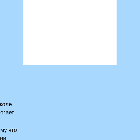
коле.
огает
му что
 ни