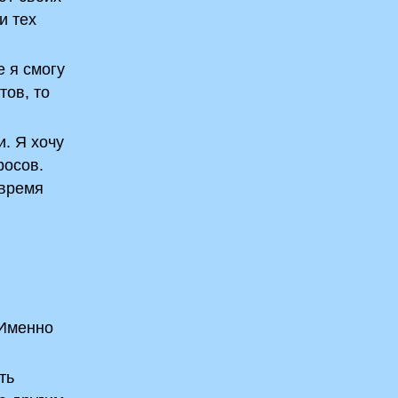
и тех
е я смогу
тов, то
. Я хочу
росов.
 время
 Именно
ть