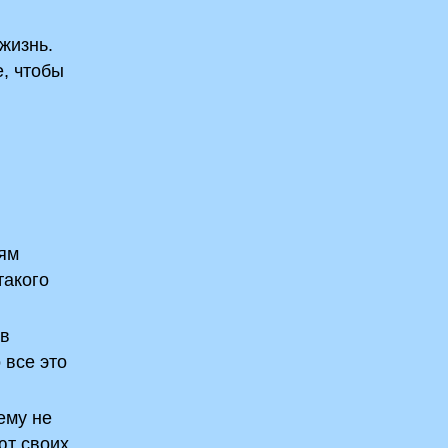
жизнь.
е, чтобы
дям
такого
 в
 все это
ему не
ют своих