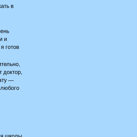
жать в
чень
и и
я готов
ительно,
т доктор,
тату —
 любого
ия школы