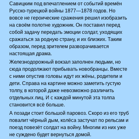
Савицким под впечатлением от событий времён
Русско-турецкой войны 1877—1878 годов. Но
вовсе не героические сражения решил изобразить
на своём полотне художник. Он поставил перед
собой задачу передать эмоции солдат, уходящих
сражаться за родную страну, и их близких. Таким
образом, перед зрителем разворачивается
настоящая драма.
Железнодорожный вокзал заполнен людьми, но
сюда продолжают прибывать новобранцы. Вместе
с ними опустив головы идут их жёны, родители и
дети. Справа на картине можно заметить густую
толпу, в которой даже невозможно различить
отдельных лиц. И с каждой минутой эта толпа
становится всё больше.
А позади стоит большой паровоз. Скоро из его труб
повалит чёрный дым, колёса застучат по рельсам и
поезд повезёт солдат на войну. Многим из них уже
не суждено будет вернуться домой.