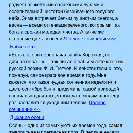
радует нас желтыми солнечными лучами и
ослепительной чистотой безоблачного голубого
неба. Зима встречает белым пушистым снегом, а
весна — всеми оттенками зеленого, которыми так
богата свежая молодая листва. А какие же
основные цвета у осени?
Полное сочинение>>>
Бабье лето
«Есть в осени первоначальной // Короткая, но
дивная пора…» — так писал о бабьем лете классик
русской поэзии Ф. И. Тютчев. И действительно, это,
пожалуй, самое красивое время в году. Мне
кажется, что такая чудная солнечная неделя или
две в сентябре были придуманы самой природой
специально для того, чтобы дать людям шанс еще
раз насладиться уходящим теплом.
Полное
сочинение>>>
Дыхание осени
Осень – одно из самых уютных времен года, самая
живописная и прекрасная пора. В первые недели