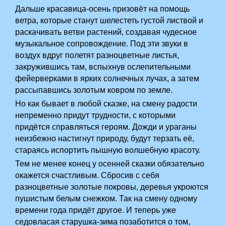
Дальше красавица-осень призовёт на помощь
ветра, которые станут шелестеть густой листвой и
раскачивать ветви растений, создавая чудесное
музыкальное сопровождение. Под эти звуки в
воздух вдруг полетят разноцветные листья,
закружившись там, вспыхнув ослепительными
фейерверками в ярких солнечных лучах, а затем
рассыпавшись золотым ковром по земле.
Но как бывает в любой сказке, на смену радости
непременно придут трудности, с которыми
придётся справляться героям. Дожди и ураганы
неизбежно настигнут природу, будут терзать её,
стараясь испортить пышную волшебную красоту.
Тем не менее конец у осенней сказки обязательно
окажется счастливым. Сбросив с себя
разноцветные золотые покровы, деревья укроются
пушистым белым снежком. Так на смену одному
времени года придёт другое. И теперь уже
седовласая старушка-зима позаботится о том,