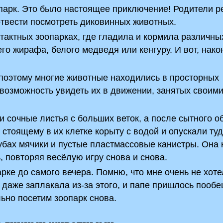
опарк. Это было настоящее приключение! Родители 
отвести посмотреть диковинных животных.
тактных зоопарках, где гладила и кормила различны
го жирафа, белого медведя или кенгуру. И вот, нако
 поэтому многие животные находились в просторных
возможность увидеть их в движении, занятых своим
ли сочные листья с больших веток, а после сытного о
стоящему в их клетке корыту с водой и опускали ту
убах мячики и пустые пластмассовые канистры. Она
, повторяя весёлую игру снова и снова.
рке до самого вечера. Помню, что мне очень не хоте
 даже заплакала из-за этого, и папе пришлось пооб
ьно посетим зоопарк снова.