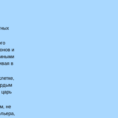
тных
ого
онов и
ромными
ивая в
клетке,
гордым
 царь
м, не
ольера,