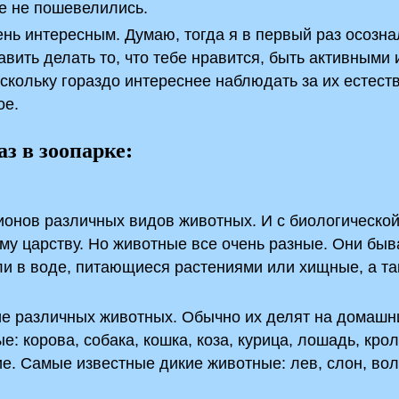
же не пошевелились.
нь интересным. Думаю, тогда я в первый раз осозна
авить делать то, что тебе нравится, быть активными 
оскольку гораздо интереснее наблюдать за их естес
ое.
з в зоопарке:
ионов различных видов животных. И с биологической
ому царству. Но животные все очень разные. Они бы
ли в воде, питающиеся растениями или хищные, а т
зие различных животных. Обычно их делят на домашн
 корова, собака, кошка, коза, курица, лошадь, крол
е. Самые известные дикие животные: лев, слон, вол