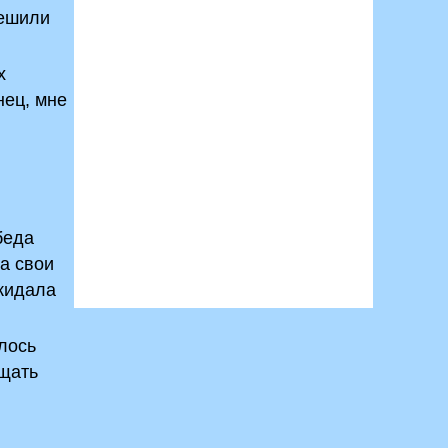
решили
х
нец, мне
и
беда
да свои
 кидала
лось
ещать