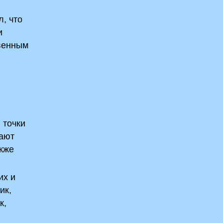
л, что
и
твенным
 точки
вают
акже
их и
ик,
к,