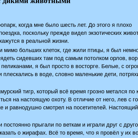
 с дикими животными
опарк, когда мне было шесть лет. До этого я плохо
 поездка, поскольку прежде видел экзотических живо
окажутся в реальной жизни.
и мимо больших клеток, где жили птицы, я был немн
лядеть сидевших там под самым потолком орлов, вор
 пеликанами, я был просто в восторге. Белые, с ог
плескались в воде, словно маленькие дети, потрях
урский тигр, который всё время грозно метался по 
ться на настоящую охоту. В отличие от него, лев с 
е и равнодушно смотрел на посетителей. Настоящий
постоянно прыгали по веткам и играли друг с друго
казать о жирафах. Всё то время, что я провёл у их в