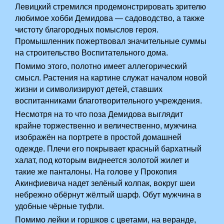
Левицкий стремился продемонстрировать зрителю
любимое хобби Демидова — садоводство, а также
чистоту благородных помыслов героя.
Промышленник пожертвовал значительные суммы
на строительство Воспитательного дома.
Помимо этого, полотно имеет аллегорический
смысл. Растения на картине служат началом новой
жизни и символизируют детей, ставших
воспитанниками благотворительного учреждения.
Несмотря на то что поза Демидова выглядит
крайне торжественно и величественно, мужчина
изображён на портрете в простой домашней
одежде. Плечи его покрывает красный бархатный
халат, под которым виднеется золотой жилет и
такие же панталоны. На голове у Прокопия
Акинфиевича надет зелёный колпак, вокруг шеи
небрежно обёрнут жёлтый шарф. Обут мужчина в
удобные чёрные туфли.
Помимо лейки и горшков с цветами, на веранде,