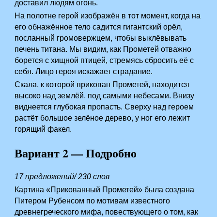
доставил людям огонь.
На полотне герой изображён в тот момент, когда на
его обнажённое тело садится гигантский орёл,
посланный громовержцем, чтобы выклёвывать
печень титана. Мы видим, как Прометей отважно
борется с хищной птицей, стремясь сбросить её с
себя. Лицо героя искажает страдание.
Скала, к которой прикован Прометей, находится
высоко над землёй, под самыми небесами. Внизу
виднеется глубокая пропасть. Сверху над героем
растёт большое зелёное дерево, у ног его лежит
горящий факел.
Вариант 2 — Подробно
17 предложений/ 230 слов
Картина «Прикованный Прометей» была создана
Питером Рубенсом по мотивам известного
древнегреческого мифа, повествующего о том, как