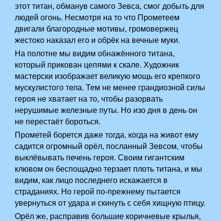
этот титан, обманув самого Зевса, смог добыть для
людей огонь. Несмотря на то что Прометеем
двигали благородные мотивы, громовержец
жестоко наказал его и обрёк на вечные муки.
На полотне мы видим обнажённого титана,
который прикован цепями к скале. Художник
мастерски изображает великую мощь его крепкого
мускулистого тела. Тем не менее грандиозной силы
героя не хватает на то, чтобы разорвать
нерушимые железные путы. Но изо дня в день он
не перестаёт бороться.
Прометей борется даже тогда, когда на живот ему
садится огромный орёл, посланный Зевсом, чтобы
выклёвывать печень героя. Своим гигантским
клювом он беспощадно терзает плоть титана, и мы
видим, как лицо последнего искажается в
страданиях. Но герой по-прежнему пытается
увернуться от удара и скинуть с себя хищную птицу.
Орёл же, расправив большие коричневые крылья,