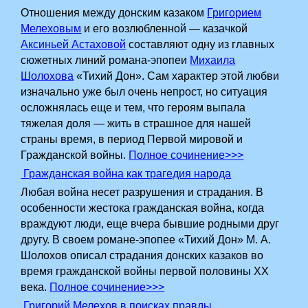
Отношения между донским казаком
Григорием
Мелеховым
и его возлюбленной — казачкой
Аксиньей Астаховой
составляют одну из главных
сюжетных линий романа-эпопеи
Михаила
Шолохова
«Тихий Дон». Сам характер этой любви
изначально уже был очень непрост, но ситуация
осложнялась еще и тем, что героям выпала
тяжелая доля — жить в страшное для нашей
страны время, в период Первой мировой и
Гражданской войны.
Полное сочинение>>>
Гражданская война как трагедия народа
Любая война несет разрушения и страдания. В
особенности жестока гражданская война, когда
враждуют люди, еще вчера бывшие родными друг
другу. В своем романе-эпопее «Тихий Дон» М. А.
Шолохов описал страдания донских казаков во
время гражданской войны первой половины XX
века.
Полное сочинение>>>
Григорий Мелехов в поисках правды