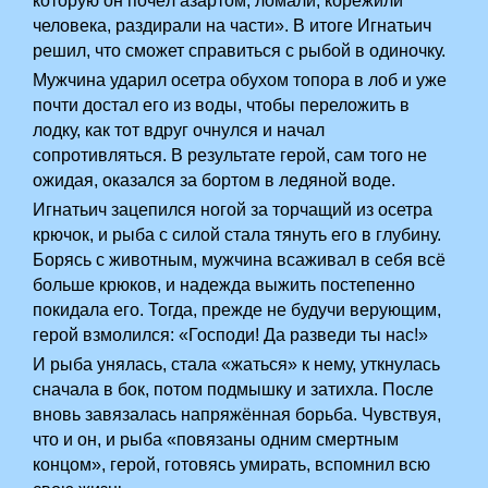
которую он почёл азартом, ломали, корёжили
человека, раздирали на части». В итоге Игнатьич
решил, что сможет справиться с рыбой в одиночку.
Мужчина ударил осетра обухом топора в лоб и уже
почти достал его из воды, чтобы переложить в
лодку, как тот вдруг очнулся и начал
сопротивляться. В результате герой, сам того не
ожидая, оказался за бортом в ледяной воде.
Игнатьич зацепился ногой за торчащий из осетра
крючок, и рыба с силой стала тянуть его в глубину.
Борясь с животным, мужчина всаживал в себя всё
больше крюков, и надежда выжить постепенно
покидала его. Тогда, прежде не будучи верующим,
герой взмолился: «Господи! Да разведи ты нас!»
И рыба унялась, стала «жаться» к нему, уткнулась
сначала в бок, потом подмышку и затихла. После
вновь завязалась напряжённая борьба. Чувствуя,
что и он, и рыба «повязаны одним смертным
концом», герой, готовясь умирать, вспомнил всю