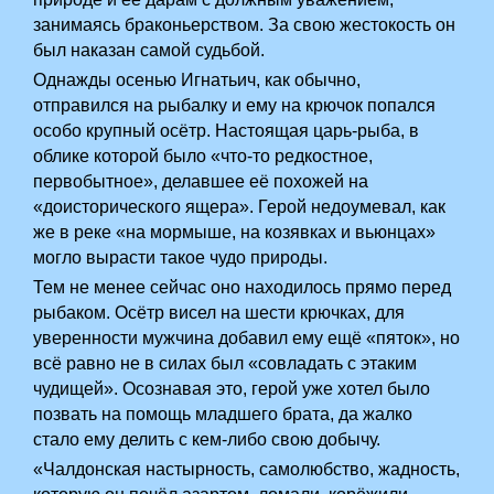
занимаясь браконьерством. За свою жестокость он
был наказан самой судьбой.
Однажды осенью Игнатьич, как обычно,
отправился на рыбалку и ему на крючок попался
особо крупный осётр. Настоящая царь-рыба, в
облике которой было «что-то редкостное,
первобытное», делавшее её похожей на
«доисторического ящера». Герой недоумевал, как
же в реке «на мормыше, на козявках и вьюнцах»
могло вырасти такое чудо природы.
Тем не менее сейчас оно находилось прямо перед
рыбаком. Осётр висел на шести крючках, для
уверенности мужчина добавил ему ещё «пяток», но
всё равно не в силах был «совладать с этаким
чудищей». Осознавая это, герой уже хотел было
позвать на помощь младшего брата, да жалко
стало ему делить с кем-либо свою добычу.
«Чалдонская настырность, самолюбство, жадность,