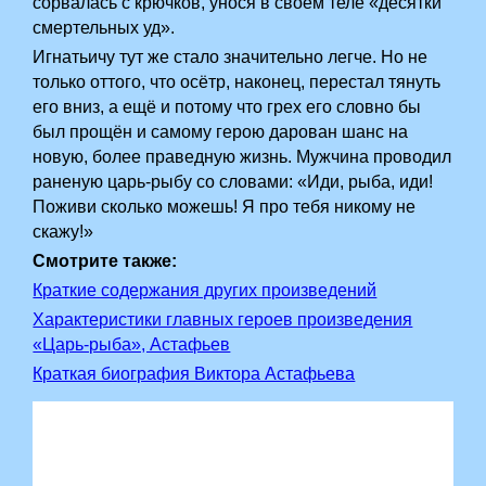
сорвалась с крючков, унося в своём теле «десятки
смертельных уд».
Игнатьичу тут же стало значительно легче. Но не
только оттого, что осётр, наконец, перестал тянуть
его вниз, а ещё и потому что грех его словно бы
был прощён и самому герою дарован шанс на
новую, более праведную жизнь. Мужчина проводил
раненую царь-рыбу со словами: «Иди, рыба, иди!
Поживи сколько можешь! Я про тебя никому не
скажу!»
Смотрите также:
Краткие содержания других произведений
Характеристики главных героев произведения
«Царь-рыба», Астафьев
Краткая биография Виктора Астафьева