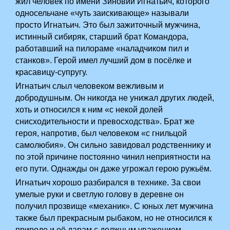
жил человек по имени Зиновий Игнатьич, которого
односельчане «чуть заискивающе» называли
просто Игнатьич. Это был зажиточный мужчина,
истинный сибиряк, старший брат Командора,
работавший на пилораме «наладчиком пил и
станков». Герой имел лучший дом в посёлке и
красавицу-супругу.
Игнатьич слыл человеком вежливым и
добродушным. Он никогда не унижал других людей,
хоть и относился к ним «с некой долей
снисходительности и превосходства». Брат же
героя, напротив, был человеком «с гнильцой
самолюбия». Он сильно завидовал родственнику и
по этой причине постоянно чинил неприятности на
его пути. Однажды он даже угрожал герою ружьём.
Игнатьич хорошо разбирался в технике. За свои
умелые руки и светлую голову в деревне он
получил прозвище «механик». С юных лет мужчина
также был прекрасным рыбаком, но не относился к
природе и её дарам с должным уважением,