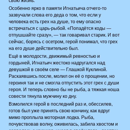
свою жизнь.
Особенно ярко в памяти Игнатьича отчего-то
зазвучали слова его деда о том, что если у
человека есть грех на душе, то ему опасно
встречаться с царь-рыбой. «Попадётся коды —
отпушшайте сразу», — так говаривал старик. И вот
сейчас, борясь с осетром, герой понимал, что грех
на его душе действительно был.
Ещё в молодости, движимый ревностью и
гордыней, Игнатьич жестоко надругался над
девушкой в своём селе — Глашкой Куклиной.
Раскаявшись после, молил он её о прощении, но
героиня так и не смогла отпустить этот грех с души
героя. И теперь словно бы не рыба, а тяжкая ноша
совести тянула мужчину ко дну.
Взмолился герой в последний раз и, обессилев,
готов был уже принять свою кончину, как вдруг
мимо проплыла моторная лодка. Рыба,
почувствовав волну, оживилась, забила хвостом и