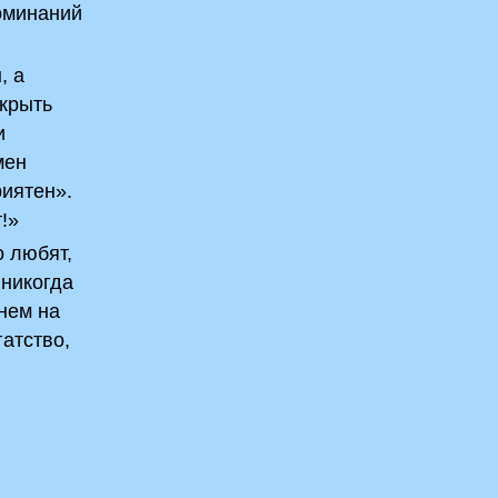
поминаний
, а
окрыть
и
мен
риятен».
!»
о любят,
 никогда
нем на
гатство,