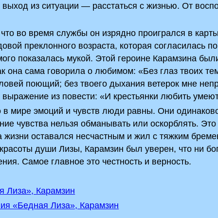
й выход из ситуации — расстаться с жизнью. От вос
 что во время службы он изрядно проигрался в карты
довой преклонного возраста, которая согласилась п
мого показалась мукой. Этой героине Карамзина был
ак она сама говорила о любимом: «Без глаз твоих те
оловей поющий; без твоего дыхания ветерок мне неп
выражение из повести: «И крестьянки любить умеют
о в мире эмоций и чувств люди равны. Они одинаков
ние чувства нельзя обманывать или оскорблять. Это
а жизни оставался несчастным и жил с тяжким бреме
 красоты души Лизы, Карамзин был уверен, что ни бо
ния. Самое главное это честность и верность.
я Лиза», Карамзин
ния «Бедная Лиза», Карамзин