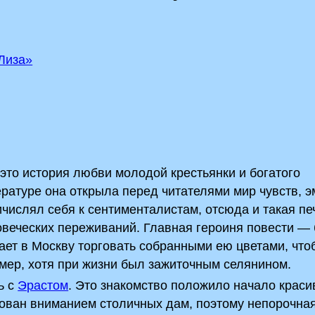
н
Лиза»
то история любви молодой крестьянки и богатого
ературе она открыла перед читателями мир чувств, э
числял себя к сентименталистам, отсюда и такая пе
овеческих переживаний. Главная героиня повести —
ает в Москву торговать собранными ею цветами, что
умер, хотя при жизни был зажиточным селянином.
ь с
Эрастом
. Это знакомство положило начало краси
ован вниманием столичных дам, поэтому непорочная