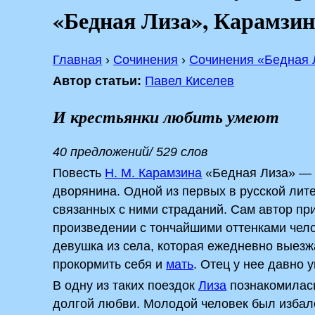
«Бедная Лиза», Карамзи
Главная
›
Сочинения
›
Сочинения «Бедная 
Автор статьи:
Павел Киселев
И крестьянки любить умеют
40 предложений/ 529 слов
Повесть
Н. М. Карамзина
«Бедная Лиза» — э
дворянина. Одной из первых в русской лит
связанных с ними страданий. Сам автор при
произведении с тончайшими оттенками чел
девушка из села, которая ежедневно выезж
прокормить себя и
мать
. Отец у нее давно 
В одну из таких поездок
Лиза
познакомилас
долгой любви. Молодой человек был избал