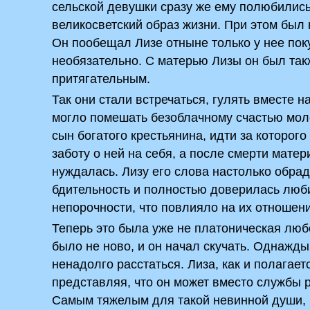
сельской девушки сразу же ему полюбились
великосветский образ жизни. При этом был
Он пообещал Лизе отныне только у нее поку
необязательно. С матерью Лизы он был так
притягательным.
Так они стали встречаться, гулять вместе н
могло помешать безоблачному счастью моло
сын богатого крестьянина, идти за которого
заботу о ней на себя, а после смерти матери
нуждалась. Лизу его слова настолько обрад
бдительность и полностью доверилась люби
непорочности, что повлияло на их отношен
Теперь это была уже не платоническая люб
было не ново, и он начал скучать. Однажды
ненадолго расстаться. Лиза, как и полагае
представляя, что он может вместо службы р
Самым тяжелым для такой невинной души, к