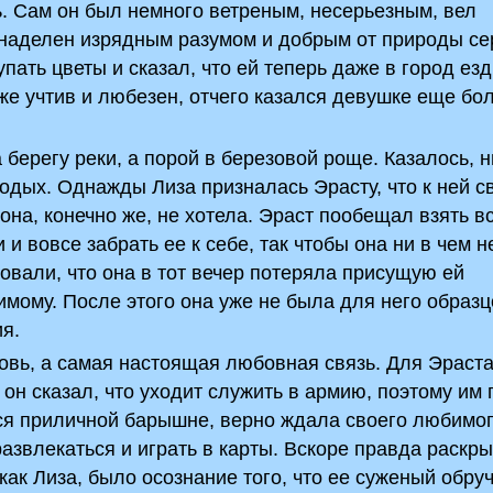
. Сам он был немного ветреным, несерьезным, вел
 наделен изрядным разумом и добрым от природы се
пать цветы и сказал, что ей теперь даже в город езд
же учтив и любезен, отчего казался девушке еще бо
а берегу реки, а порой в березовой роще. Казалось, н
дых. Однажды Лиза призналась Эрасту, что к ней с
 она, конечно же, не хотела. Эраст пообещал взять в
 и вовсе забрать ее к себе, так чтобы она ни в чем н
овали, что она в тот вечер потеряла присущую ей
мому. После этого она уже не была для него образ
ия.
овь, а самая настоящая любовная связь. Для Эраста
 он сказал, что уходит служить в армию, поэтому им
тся приличной барышне, верно ждала своего любимог
азвлекаться и играть в карты. Вскоре правда раскры
ак Лиза, было осознание того, что ее суженый обруч