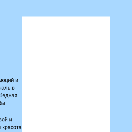
моций и
чаль в
 бедная
бы
вой и
 красота