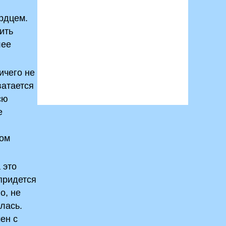
рдцем.
ить
лее
ичего не
ватается
сю
е
цом
 это
 придется
о, не
лась.
ен с