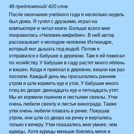
48 предложений/ 420 слов
После окончания учебного года я несколько недель
был дома. Я гулял с друзьями, играл на
компьютере и читал книги. Больше всего мне
понравилась «Человек-амфибия». В ней автор
рассказывает о молодом человеке Ихтиандре,
который мог дышать под водой. Потом я
отправился к бабушке в деревню. Там я ей помогал
по хозяйству. У бабушки в саду растет много яблонь
и вишен. Когда я приехал в деревню, вишни как раз
поспели. Каждый день мы просыпались ранним
утром и шли кормить кур и уток. У бабушки много
птиц во дворе: двенадцать кур и пятнадцать утят.
Мы их кормили пшеном и листьями свеклы. Утки
очень любили свеклу и листья винограда. Также
утки очень любили плавать в речке. Покушав
утром, они шли со двора на речку и вертались
только к вечеру. Утки показались мне умнее, чем
курицы. Хотя курицы меньше боялись меня и